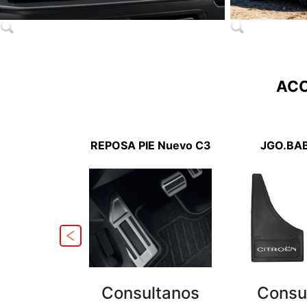
ACC
BO 17MM
REPOSA PIE Nuevo C3
JGO.BA
O C3
Consultanos
Consu
tanos