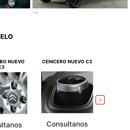
DELO
BO NUEVO
CENICERO NUEVO C3
ANTENA
C3
Consultanos
Cons
ltanos